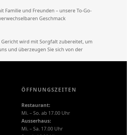
it Familie und Freunden – unsere To-Go-
n unverwechselbaren Geschmack
Gericht wird mit Sorgfalt zubereitet, um
 uns und überzeugen Sie sich von der
ÖFFNUNGSZEITEN
Restaurant:
Mi. – So. ab 17.00 Uhr
Ausserhaus:
Mi. – Sa. 17.00 Uhr