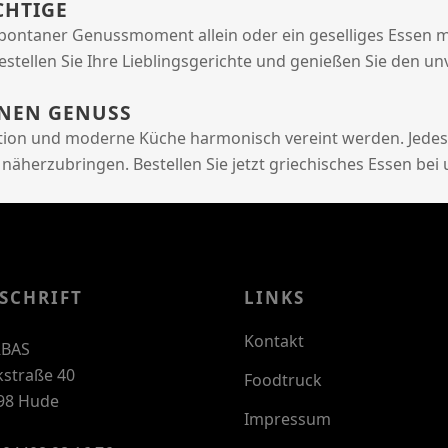
CHTIGE
spontaner Genussmoment allein oder ein geselliges Essen m
 Bestellen Sie Ihre Lieblingsgerichte und genießen Sie de
RNEN GENUSS
dition und moderne Küche harmonisch vereint werden. Jedes 
näherzubringen. Bestellen Sie jetzt griechisches Essen bei
SCHRIFT
LINKS
Kontakt
BAS
kstraße 40
Foodtruck
98 Hude
Impressum