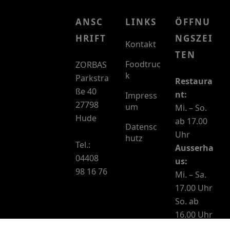
ANSC
LINKS
ÖFFNU
HRIFT
NGSZEI
Kontakt
TEN
Foodtruc
ZORBAS
k
Parkstra
Restaura
ße 40
nt:
Impress
27798
um
Mi. – So.
Hude
ab 17.00
Datensc
Uhr
hutz
Tel.:
Ausserha
04408
us:
98 16 76
Mi. – Sa.
17.00 Uhr
So. ab
16.00 Uhr
Warme