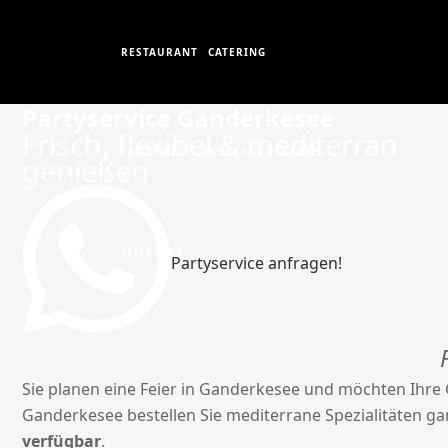
RESTAURANT
CATERING
Partyservice Ganderkesee
Frisch, flexibel & mediterran
FOODTRUCK
AUSSERHAUSKARTE
genießen
FEIERTAGE
Partyservice anfragen!
Sie planen eine Feier in Ganderkesee und möchten Ihre
Ganderkesee bestellen Sie mediterrane Spezialitäten ga
verfügbar
.