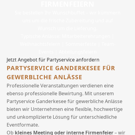
FIRMENFEIERN
Sie bestellen Ihr Wunschbuffet – wir kümmern
uns um die frische Zubereitung und auf
Wunsch um die Lieferung.
Typische Anlässe: Mitarbeiterehrungen |
Weihnachtsfeiern | Sommerfeste | Team-
Events | Abteilungsfeiern
Jetzt Angebot für Partyservice anfordern
PARTYSERVICE GANDERKESEE FÜR
GEWERBLICHE ANLÄSSE
Professionelle Veranstaltungen verdienen eine
ebenso professionelle Bewirtung. Mit unserem
Partyservice Ganderkesee für gewerbliche Anlässe
bieten wir Unternehmen eine flexible, hochwertige
und unkomplizierte Lösung für unterschiedliche
Eventformate.
Ob
kleines Meeting oder interne Firmenfeier
– wir